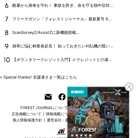
酷暑から身体を守れ！ 事故を防ぎ、命を守る熱中症対...
フリーマガジン「フォレストジャーナル」最新夏号 6...
ScanSurveyZ/AssistZに新機能搭載...
雑草に悩む林業者必見！ 知っておきたい刈払機の賢い...
【ボランタリークレジット入門】J-クレジットとの違...
» Special thanks! 支援者さま一覧はこちら
FOREST JOURNALについて
フリーマガジンはこちら
広告掲載について
情報掲載について
お問い合わせ
採用情報
個人情報保護方針
運営会社・媒体一覧
For overseas customers