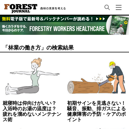
「林業の働き方」の検索結果
就寝時は仰向けがいい？
初期サインを見逃さない！
入浴時のお湯の温度は？
騒音、振動、排ガスによる
疲れを溜めないメンテナン
健康障害の予防・ケアのポ
ス術
イント