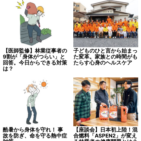
【医師監修】林業従事者の
子どものひと言から始まっ
9割が「身体がつらい」と
た変革。家族との時間がも
回答。今日からできる対策
たらす心身のヘルスケア
は？
酷暑から身体を守れ！ 事
【座談会】日本初上陸！混
故を防ぎ、命を守る熱中症
合燃料「ASPEN2」が変え