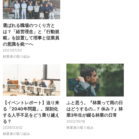
選ばれる職場のつくり方と
は？「経営理念」と「行動規
範」を設置して理事と従業員
の意識を統一へ
2021/07/20
林業者の取り組み
【イベントレポート】迫り来
ふと思う。『林業って雨の日
る「2040年問題」。深刻化
はどうするの…？ 休み？』林
する人手不足をどう乗り越え
業3年生が綴る林業の日常
る？
2022/10/18
2026/03/02
林業者の取り組み
林業者の取り組み