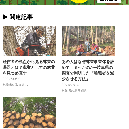
► 関連記事
経営者の視点から見る林業の
あの人はなぜ林業事業体を辞
課題とは？職業としての林業
めてしまったのか─岐阜県の
を見つめ直す
調査で判明した「離職者を減
少させる方法」
2020/09/10
林業者の取り組み
2021/07/14
林業者の取り組み