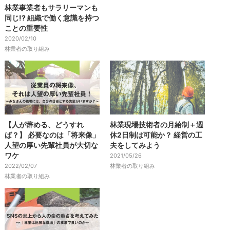
林業事業者もサラリーマンも
同じ!? 組織で働く意識を持つ
ことの重要性
2020/02/10
林業者の取り組み
【人が辞める、どうすれ
林業現場技術者の月給制＋週
ば？】 必要なのは「将来像」
休2日制は可能か？ 経営の工
人望の厚い先輩社員が大切な
夫をしてみよう
ワケ
2021/05/26
2022/02/07
林業者の取り組み
林業者の取り組み