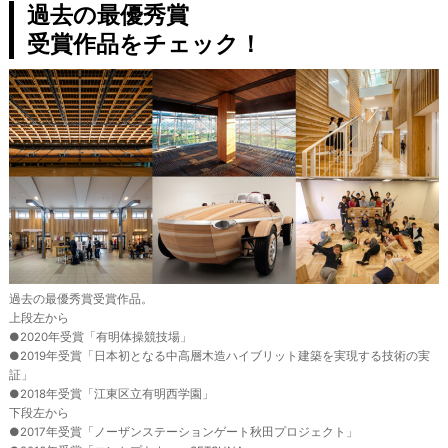
過去の最優秀賞
受賞作品をチェック！
過去の最優秀賞受賞作品。
上段左から
●2020年受賞「有明体操競技場」
●2019年受賞「日本初となる中高層木造ハイブリット建築を実現する技術の実
証」
●2018年受賞「江東区立有明西学園」
下段左から
●2017年受賞「ノーザンステーションゲート秋田プロジェクト」