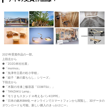
2021年受賞作品の一部。
上段左から
●「ZOZO本社社屋」
●「morinos」
●「魚津市立星の杜小学校」
●「組子「麻の葉ちらし」シリーズ」
下段左から
●「木製の冷凍ご飯容器「COBITSU」」
●「TANZAKU Lamp」
●「モリまちスタンド in考えるパンKOPPE」
●「日本の銘木BIM化 ーオンラインでスマートフォンから閲覧し、3Dデータの
ダウンロードも可能。新しい購入のきっかけにー」