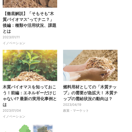
【徹底解説】「そもそも”木
質バイオマス”ってナニ？」
後編：種類や活用状況、課題
とは
2023/01/11
イノベーション
木質バイオマスを知っておこ
燃料用材としての「木質チッ
う！前編：エネルギーだけじ
プ」の需要が急拡大！ 木質チ
ゃない!? 最新の実用化事例と
ップの需給状況の動向は？
は
2023/04/19
2023/01/04
政策・マーケット
イノベーション