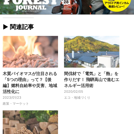
► 関連記事
木質バイオマスが注目される
間伐材で「電気」と「熱」を
「5つの理由」って？【後
作りだす！ 飛騨高山で進むエ
編】燃料自給率や災害、地域
ネルギー活用術
活性化に
2020/02/05
2023/01/23
エコ・地域づくり
政策・マーケット