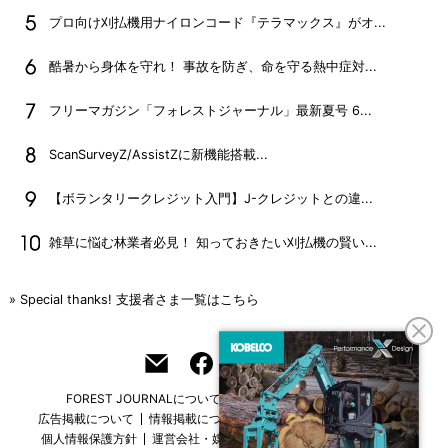
プロ向け刈払機用ナイロンコード『テラマックス』がオ...
酷暑から身体を守れ！ 事故を防ぎ、命を守る熱中症対...
フリーマガジン「フォレストジャーナル」最新夏号 6...
ScanSurveyZ/AssistZに新機能搭載...
【ボランタリークレジット入門】J-クレジットとの違...
雑草に悩む林業者必見！ 知っておきたい刈払機の賢い...
» Special thanks! 支援者さま一覧はこちら
FOREST JOURNALについて
フリーマガジンはこちら
広告掲載について
情報掲載について
お問い合わせ
採用情報
個人情報保護方針
運営会社・媒体一覧
For overseas customers