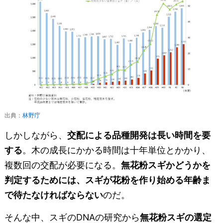
出典：
林野庁
しかしながら、
交配による品種開発は長い時間を要
する
。木の成長にかかる時間は十年単位とかかり、
複数回の交配が必要になる。
無花粉スギかどうかを
判定するためには、スギが花粉を作り始める年齢ま
で待たなければならない
のだ。
そんな中、スギのDNAの研究から
無花粉スギの選定