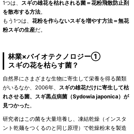
1つは、
スギの雄花を枯れされる菌＝花粉飛散防止剤
を散布する方法
。
もう1つは、
花粉を作らないスギを増やす方法＝無花
粉スギの生産
だ。
林業×バイオテクノロジー①
スギの花を枯らす菌？
自然界にさまざまな生物に寄生して栄養を得る菌類
がいるなか、2006年、
スギの雄花だけに寄生して枯
れさせる菌、スギ黒点病菌（Sydowia japonica）が
見つかった
。
研究者はこの菌を大量培養し、凍結乾燥（インスタ
ント乾麺をつくるのと同じ原理）で乾燥粉末を製造