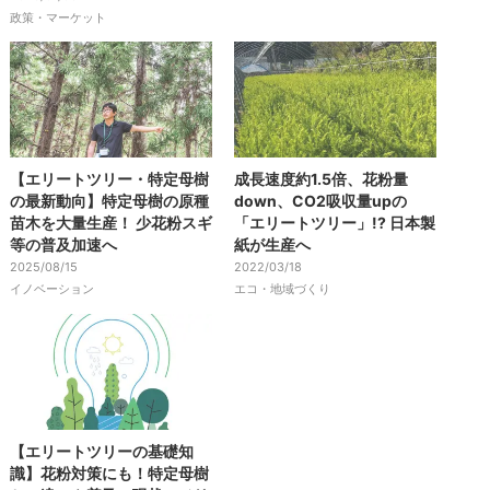
政策・マーケット
【エリートツリー・特定母樹
成長速度約1.5倍、花粉量
の最新動向】特定母樹の原種
down、CO2吸収量upの
苗木を大量生産！ 少花粉スギ
「エリートツリー」!? 日本製
等の普及加速へ
紙が生産へ
2025/08/15
2022/03/18
イノベーション
エコ・地域づくり
【エリートツリーの基礎知
識】花粉対策にも！特定母樹