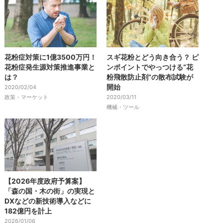
花粉症対策に1億3500万円！
スギ花粉とどう向き合う？ ピ
花粉症発生源対策推進事業と
ンポイントでやっつける“花
は？
粉飛散防止剤”の散布試験が
開始
2020/02/04
政策・マーケット
2020/03/11
機械・ツール
【2026年度政府予算案】
「森の国・木の街」の実現と
DXなどの新技術導入などに
182億円を計上
2026/01/06