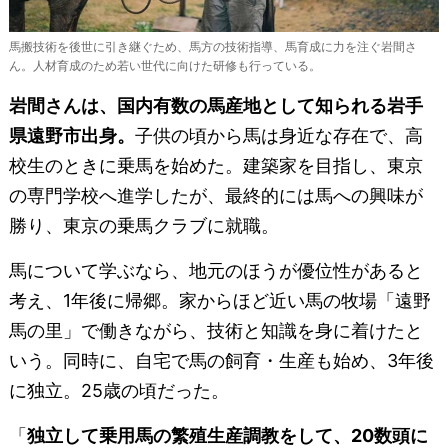
馬搬技術を後世に引き継ぐため、馬方の技術指導、馬育成に力を注ぐ岩間さ
ん。人材育成のため若い世代に向けた研修も行っている。
岩間さんは、国内有数の馬産地として知られる岩手
県遠野市出身。
子供の頃から馬は身近な存在で、高
校生のときに乗馬を始めた。建築家を目指し、東京
の専門学校へ進学したが、最終的には馬への興味が
勝り、東京の乗馬クラブに就職。
馬について学ぶなら、地元のほうが優位性があると
考え、1年後に帰郷。家からほど近い馬の牧場「遠野
馬の里」で働きながら、技術と知識を身に着けたと
いう。同時に、自宅で馬の飼育・生産も始め、3年後
に独立。25歳の頃だった。
「
独立して乗用馬の繁殖生産調教をして、20数頭に