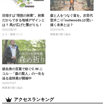
目指すは”理想の林業”。林業
森と人をつなぐ道を。次世代
だからできる地域デザインと
型木こり｢outwoods｣が思い
は？ 馬が広げた繋がりも！
描く未来とは？
2022/08/15
2021/12/16
エコ・地域づくり
林業者の取り組み
彼自身の言葉で紡ぐC.W.ニ
コル ─「森の賢人」の一生を
辿る追悼展が開催中
2020/11/27
林業者の取り組み
アクセスランキング