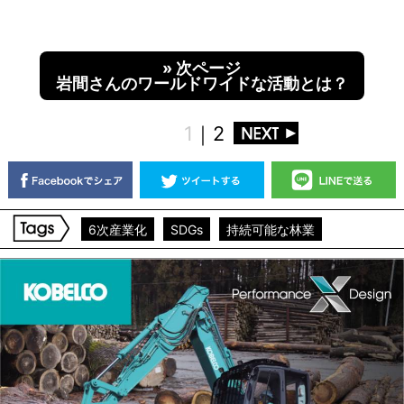
» 次ページ
岩間さんのワールドワイドな活動とは？
1
｜
2
6次産業化
SDGs
持続可能な林業