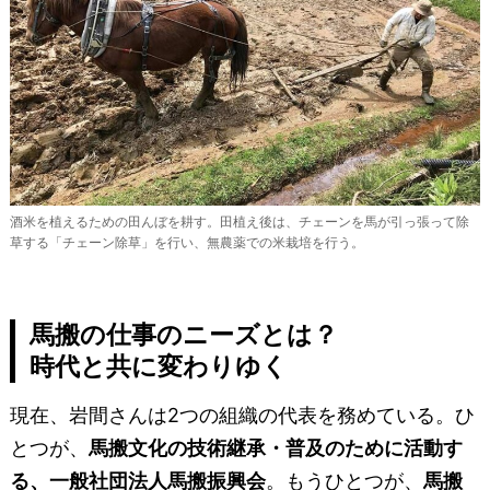
酒米を植えるための田んぼを耕す。田植え後は、チェーンを馬が引っ張って除
草する「チェーン除草」を行い、無農薬での米栽培を行う。
馬搬の仕事のニーズとは？
時代と共に変わりゆく
現在、岩間さんは2つの組織の代表を務めている。ひ
とつが、
馬搬文化の技術継承・普及のために活動す
る、一般社団法人馬搬振興会
。もうひとつが、
馬搬