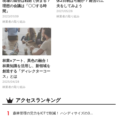
現場の成否は戦術で決まる？
休2日制は可能か？ 経営の工
理想の会議は「〇〇する時
夫をしてみよう
間」
2021/05/26
2023/01/09
林業者の取り組み
林業者の取り組み
林業×アート、異色の融合！
林業知識を活用し、新領域を
創造する「ディレクターコー
ス」とは
2025/04/28
林業者の取り組み
アクセスランキング
森林管理の労力をICTで削減！ ハンディサイズの3...