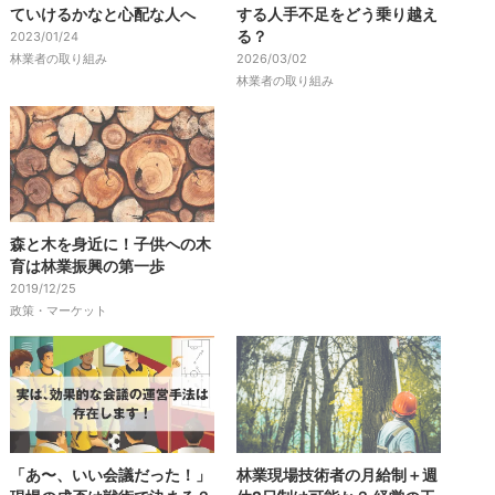
ていけるかなと心配な人へ
する人手不足をどう乗り越え
る？
2023/01/24
林業者の取り組み
2026/03/02
林業者の取り組み
森と木を身近に！子供への木
育は林業振興の第一歩
2019/12/25
政策・マーケット
「あ〜、いい会議だった！」
林業現場技術者の月給制＋週