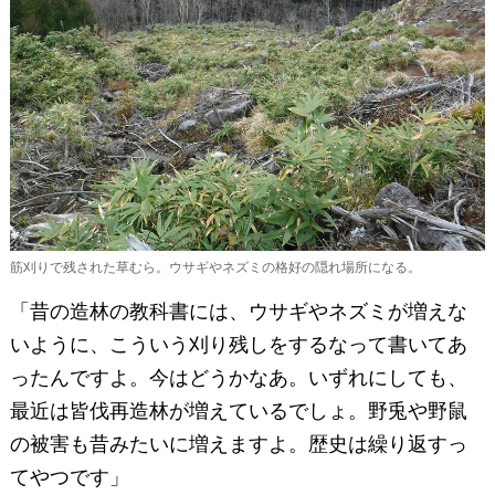
筋刈りで残された草むら。ウサギやネズミの格好の隠れ場所になる。
「昔の造林の教科書には、ウサギやネズミが増えな
いように、こういう刈り残しをするなって書いてあ
ったんですよ。今はどうかなあ。いずれにしても、
最近は皆伐再造林が増えているでしょ。野兎や野鼠
の被害も昔みたいに増えますよ。歴史は繰り返すっ
てやつです」