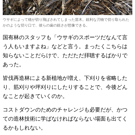
ウサギによって穂が切り飛ばされてしまった苗木。鋭利な刃物で切り取られた
かのような切り口で、彼らの歯の鋭さが想像できる。
国有林のスタッフも「ウサギのスポーツだなんて言
う人もいますよね」などと言う。まったくこちらは
知らないことだらけで、ただただ拝聴するばかりで
あった。
皆伐再造林による新植地が増え、下刈りを省略した
り、筋刈りや坪刈りにしたりすることで、今後どん
なことが起きていくのか。
コストダウンのためのチャレンジも必要だが、かつ
ての造林技術に学ばなければならない場面も出てく
るかもしれない。