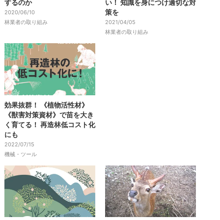
するのか
い！ 知識を身につけ適切な対
策を
2020/06/10
林業者の取り組み
2021/04/05
林業者の取り組み
効果抜群！ 《植物活性材》
《獣害対策資材》で苗を大き
く育てる！ 再造林低コスト化
にも
2022/07/15
機械・ツール