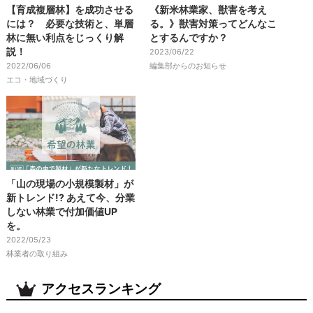
【育成複層林】を成功させる
《新米林業家、獣害を考え
には？ 必要な技術と、単層
る。》獣害対策ってどんなこ
林に無い利点をじっくり解
とするんですか？
説！
2023/06/22
2022/06/06
編集部からのお知らせ
エコ・地域づくり
「山の現場の小規模製材」が
新トレンド!? あえて今、分業
しない林業で付加価値UP
を。
2022/05/23
林業者の取り組み
アクセスランキング