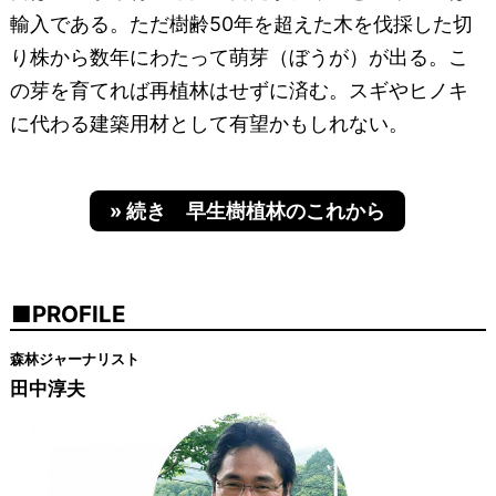
輸入である。ただ樹齢50年を超えた木を伐採した切
り株から数年にわたって萌芽（ぼうが）が出る。こ
の芽を育てれば再植林はせずに済む。スギやヒノキ
に代わる建築用材として有望かもしれない。
» 続き 早生樹植林のこれから
PROFILE
森林ジャーナリスト
田中淳夫