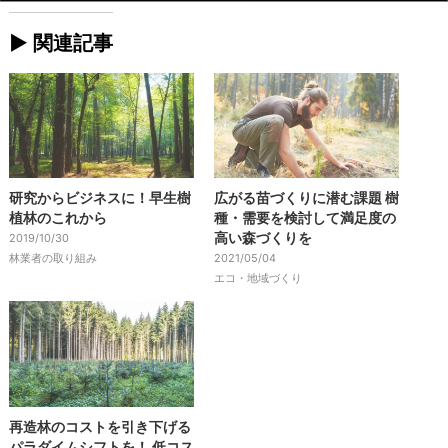
► 関連記事
研究からビジネスに！早生樹
広がる苗づくりに潜む課題 樹
植林のこれから
種・需要を検討して満足度の
高い森づくりを
2019/10/30
林業者の取り組み
2021/05/04
エコ・地域づくり
再造林のコストを引き下げる
パラダイムシフトを！ 低コス