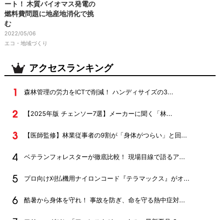
ート！ 木質バイオマス発電の
燃料費問題に地産地消化で挑
む
2022/05/06
エコ・地域づくり
アクセスランキング
森林管理の労力をICTで削減！ ハンディサイズの3...
【2025年版 チェンソー7選】メーカーに聞く「林...
【医師監修】林業従事者の9割が「身体がつらい」と回...
ベテランフォレスターが徹底比較！ 現場目線で語るア...
プロ向け刈払機用ナイロンコード『テラマックス』がオ...
酷暑から身体を守れ！ 事故を防ぎ、命を守る熱中症対...