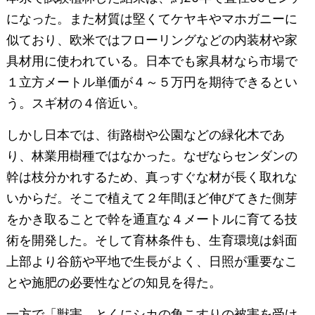
になった。また材質は堅くてケヤキやマホガニーに
似ており、欧米ではフローリングなどの内装材や家
具材用に使われている。日本でも家具材なら市場で
１立方メートル単価が４～５万円を期待できるとい
う。スギ材の４倍近い。
しかし日本では、街路樹や公園などの緑化木であ
り、林業用樹種ではなかった。なぜならセンダンの
幹は枝分かれするため、真っすぐな材が長く取れな
いからだ。そこで植えて２年間ほど伸びてきた側芽
をかき取ることで幹を通直な４メートルに育てる技
術を開発した。そして育林条件も、生育環境は斜面
上部より谷筋や平地で生長がよく、日照が重要なこ
とや施肥の必要性などの知見を得た。
一方で「獣害、とくにシカの角こすりの被害を受け