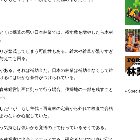
とくに採算の悪い日本林業では、残す数を増やしたら木材
。
りが繁茂してしまう可能性もある。雑木や雑草が繁りすぎ
与えても困る。
がある。それは補助金だ。日本の林業は補助金なくして維
けるには細かな条件がつけられている。
森林経営計画に則って行う場合、伐採地の一部を残すこと
» Spe
い。
したいが、もし主伐－再造林の定義から外れて検査で合格
まわないか心配していた。
う気持ちは強いから覚悟の上で行っているそうである。
る林業家に出会うとホッとする。研究者だけでは森は守れ