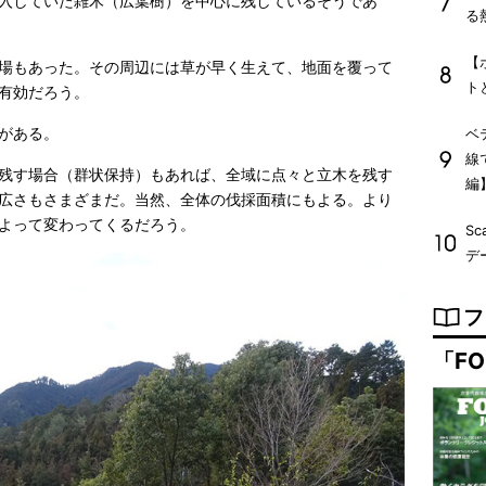
入していた雑木（広葉樹）を中心に残しているそうであ
る
【
場もあった。その周辺には草が早く生えて、地面を覆って
ト
有効だろう。
がある。
ベ
線
残す場合（群状保持）もあれば、全域に点々と立木を残す
編
広さもさまざまだ。当然、全体の伐採面積にもよる。より
よって変わってくるだろう。
Sc
デ
フ
「FO