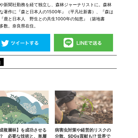
や新聞社勤務を経て独立し、森林ジャーナリストに。森林
な著作に『森と日本人の1500年』（平凡社新書）、『森は
『鹿と日本人 野生との共生1000年の知恵』（築地書
多数。奈良県在住。
夫
成複層林】を成功させる
病害虫対策や経営的リスクの
？ 必要な技術と、単層
分散、SDGs貢献も!? 世界で