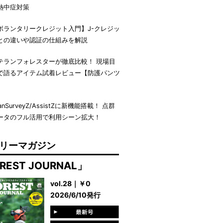
熱中症対策
ボランタリークレジット入門】J-クレジッ
との違いや認証の仕組みを解説
テランフォレスターが徹底比較！ 現場目
で語るアイテム試着レビュー【防護パンツ
】
anSurveyZ/AssistZに新機能搭載！ 点群
ータのフル活用で利用シーン拡大！
リーマガジン
REST JOURNAL」
vol.28｜￥0
2026/6/10発行