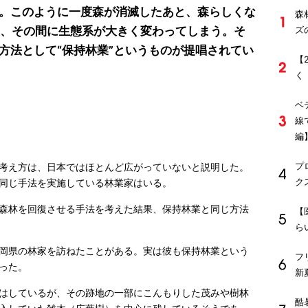
。このように一度森が消滅したあと、森らしくな
森
り、その間に生態系が大きく変わってしまう。そ
ズ
方法として“保持林業”というものが提唱されてい
【
く
ベ
線
編
プ
考え方は、日本ではほとんど広がっていないと説明した。
ク
同じ手法を実施している林業家はいる。
森林を回復させる手法を考えた結果、保持林業と同じ方法
【
ら
岡県の林家を訪ねたことがある。実は彼も保持林業という
フ
った。
新
はしているが、その跡地の一部にこんもりした茂みや樹林
酷