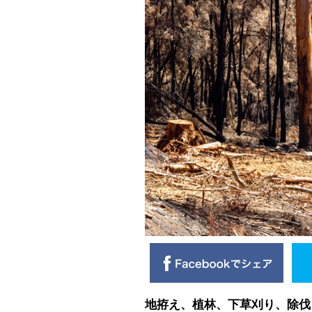
地拵え、植林、下草刈り、除伐