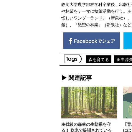
静岡大学農学部林学科卒業後、出版社
や林業をテーマに執筆活動を行う。主
怪しいワンダーランド』（新泉社）、
館）、『絶望の林業』（新泉社）など
森を育てる
田中淳
► 関連記事
主伐後の森林の生態系を守
【育
る！ 欧米で提唱されている
には