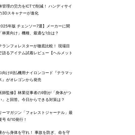
林管理の労力をICTで削減！ ハンディサイ
の3Dスキャナーが進化
2025年版 チェンソー7選】メーカーに聞
「林業向け」機種、最適な1台は？
テランフォレスターが徹底比較！ 現場目
で語るアイテム試着レビュー【ヘルメット
】
ロ向け刈払機用ナイロンコード『テラマッ
ス』がオレゴンから発売
医師監修】林業従事者の9割が「身体がつ
い」と回答。今日からできる対策は？
リーマガジン「フォレストジャーナル」最
夏号 6/10発行！
暑から身体を守れ！ 事故を防ぎ、命を守