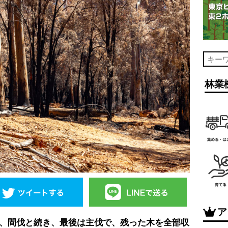
林業
ア
、間伐と続き、最後は主伐で、残った木を全部収