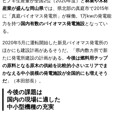
ヒノキ生産量が全国2位（2020年度）と
林業や木材
産業が盛んな岡山県
では、県北部の真庭市で2015年
に「真庭バイオマス発電所」が稼働。1万kwの発電能
力を持つ
国内有数のバイオマス発電施設
となってい
る。
2020年5月に運転開始した新見バイオマス発電所の
ほかにも建設計画があるそうだ。「県内数カ所で新
たに発電所建設の計画がある。
今後は燃料用チップ
の原料となる原木の供給を比較的小さいエリアでま
かなえる中小規模の発電施設が全国的にも増えそう
だ
」（本田部長）。
今後の課題は
国内の現場に適した
中小型機種の充実