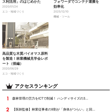
ス利活用」のはじめかた
フォワーダでコンテナ運搬を
効率化
2020/01/24
エコ・地域づくり
2025/12/10
機械・ツール
高品質な木質バイオマス原料
を製造！林業機械見学会レポ
ート（後編）
2020/06/29
エコ・地域づくり
アクセスランキング
森林管理の労力をICTで削減！ ハンディサイズの3...
【医師監修】林業従事者の9割が「身体がつらい」と回...