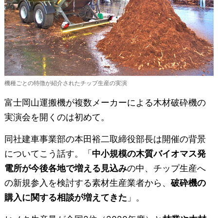
機種ごとの特徴が紹介されたチップ生産の実演
富士岡山運搬機が複数メーカーによる木材破砕機の
実演会を開くのは初めて。
同社建車事業部の本田裕二取締役部長は開催の背景
についてこう話す。「
中小規模の木質バイオマス発
電所が今後各地で増える見込み
の中、チップ生産へ
の新規参入を検討する素材生産業者から、
破砕機の
購入に関する相談が増えてきた
」。