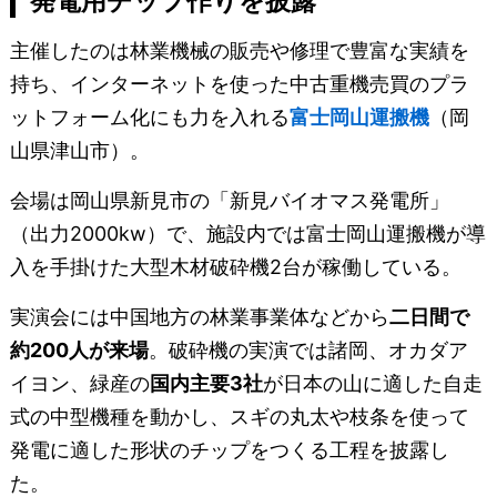
発電用チップ作りを披露
主催したのは林業機械の販売や修理で豊富な実績を
持ち、インターネットを使った中古重機売買のプラ
ットフォーム化にも力を入れる
富士岡山運搬機
（岡
山県津山市）。
会場は岡山県新見市の「新見バイオマス発電所」
（出力2000kw）で、施設内では富士岡山運搬機が導
入を手掛けた大型木材破砕機2台が稼働している。
実演会には中国地方の林業事業体などから
二日間で
約200人が来場
。破砕機の実演では諸岡、オカダア
イヨン、緑産の
国内主要3社
が日本の山に適した自走
式の中型機種を動かし、スギの丸太や枝条を使って
発電に適した形状のチップをつくる工程を披露し
た。