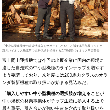
「中小林業事業者の破砕機導入をサポートしたい」と話す本田部長（左）と、
新見バイオマス発電所で燃料供給を担当する立花誠至バイオマス事業部長
富士岡山運搬機では今回の出展企業に国内の現場に
適した自走式の中小型機種のラインナップを増やす
よう要請しており、来年度には200馬力クラスのオラ
ンダ製新機種の取り扱いが始まる見込みだ。
「
購入しやすい中小型機種の選択肢が増えること
が
中小規模の林業事業体がチップ生産に参入する上で
最も重要。引き合いが強い中古を含めて取り扱いを