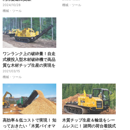
2024/10/28
機械・ツール
機械・ツール
ワンランク上の破砕量！自走
式横投入型木材破砕機で高品
質な木材チップ生産の実現を
2021/03/15
機械・ツール
高効率＆低コストで実現！ 知
木質チップ生産＆輸送をシー
っておきたい「木質バイオマ
ムレスに！ 諸岡の荷台着脱式