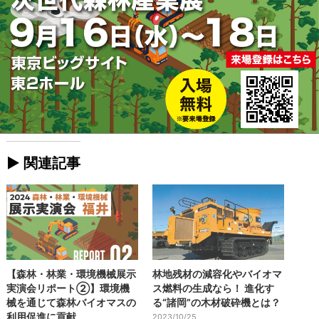
► 関連記事
【森林・林業・環境機械展示
林地残材の減容化やバイオマ
実演会リポート②】環境機
ス燃料の生成なら！ 進化す
械を通じて森林バイオマスの
る“諸岡”の木材破砕機とは？
利用促進に貢献
2023/10/25