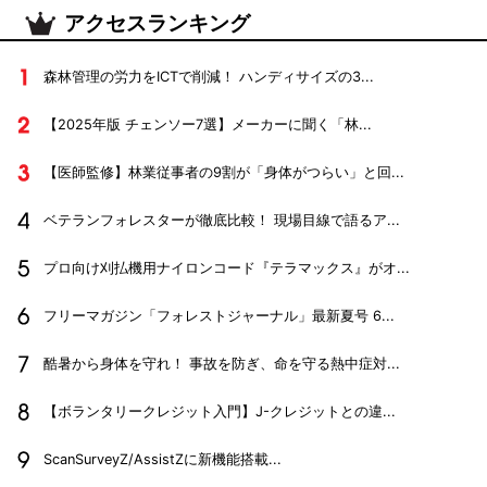
アクセスランキング
森林管理の労力をICTで削減！ ハンディサイズの3...
【2025年版 チェンソー7選】メーカーに聞く「林...
【医師監修】林業従事者の9割が「身体がつらい」と回...
ベテランフォレスターが徹底比較！ 現場目線で語るア...
プロ向け刈払機用ナイロンコード『テラマックス』がオ...
フリーマガジン「フォレストジャーナル」最新夏号 6...
酷暑から身体を守れ！ 事故を防ぎ、命を守る熱中症対...
【ボランタリークレジット入門】J-クレジットとの違...
ScanSurveyZ/AssistZに新機能搭載...