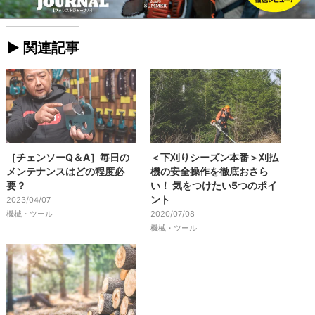
► 関連記事
［チェンソーQ＆A］毎日の
＜下刈りシーズン本番＞刈払
メンテナンスはどの程度必
機の安全操作を徹底おさら
要？
い！ 気をつけたい5つのポイ
ント
2023/04/07
機械・ツール
2020/07/08
機械・ツール