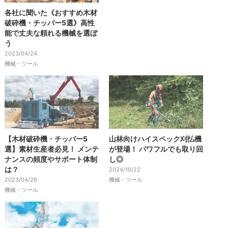
各社に聞いた《おすすめ木材
破砕機・チッパー5選》高性
能で丈夫な頼れる機械を選ぼ
う
2023/04/24
機械・ツール
【木材破砕機・チッパー5
山林向けハイスペック刈払機
選】素材生産者必見！ メンテ
が登場！ パワフルでも取り回
ナンスの頻度やサポート体制
し◎
は？
2024/10/22
2023/04/26
機械・ツール
機械・ツール