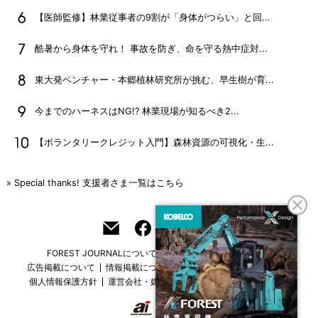
【医師監修】林業従事者の9割が「身体がつらい」と回...
酷暑から身体を守れ！ 事故を防ぎ、命を守る熱中症対...
東大発ベンチャー・本郷植林研究所が挑む、早生樹が育...
今までのハーネスはNG!? 林業現場が知るべき2...
【ボランタリークレジット入門】森林資源の可視化・生...
» Special thanks! 支援者さま一覧はこちら
FOREST JOURNALについて
フリーマガジンはこちら
広告掲載について
情報掲載について
お問い合わせ
採用情報
個人情報保護方針
運営会社・媒体一覧
For overseas customers