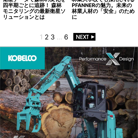
四半期ごとに追跡！ 森林
PFANNERの魅力。未来の
モニタリングの最新衛星ソ
林業人材の「安全」のため
リューションとは
に
1
2
3
…
6