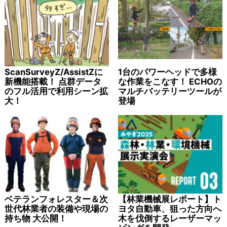
ScanSurveyZ/AssistZに
1台のパワーヘッドで多様
新機能搭載！ 点群データ
な作業をこなす！ ECHOの
のフル活用で利用シーン拡
マルチバッテリーツールが
大！
登場
ベテランフォレスター＆次
【林業機械展レポート】ト
世代林業者の装備や現場の
ヨタ自動車、狙った方向へ
持ち物 大公開！
木を伐倒するレーザーマッ