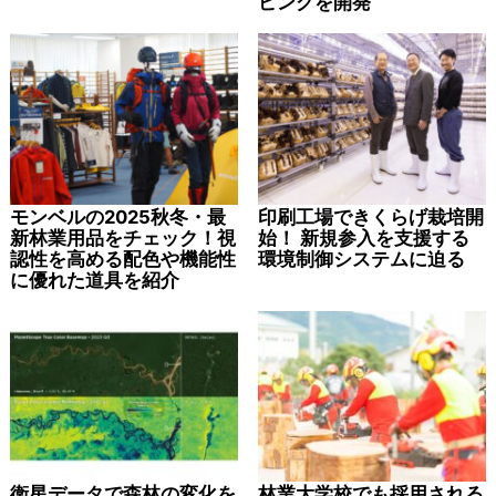
ピングを開発
モンベルの2025秋冬・最
印刷工場できくらげ栽培開
新林業用品をチェック！視
始！ 新規参入を支援する
認性を高める配色や機能性
環境制御システムに迫る
に優れた道具を紹介
衛星データで森林の変化を
林業大学校でも採用される