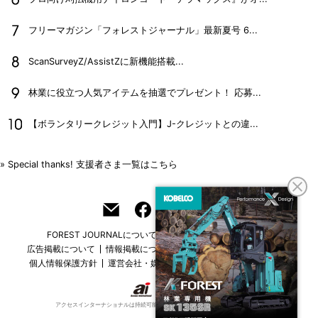
フリーマガジン「フォレストジャーナル」最新夏号 6...
ScanSurveyZ/AssistZに新機能搭載...
林業に役立つ人気アイテムを抽選でプレゼント！ 応募...
【ボランタリークレジット入門】J-クレジットとの違...
» Special thanks! 支援者さま一覧はこちら
FOREST JOURNALについて
フリーマガジンはこちら
広告掲載について
情報掲載について
お問い合わせ
採用情報
個人情報保護方針
運営会社・媒体一覧
For overseas customers
アクセスインターナショナルは持続可能な開発目標（SDGs）を支援しています。