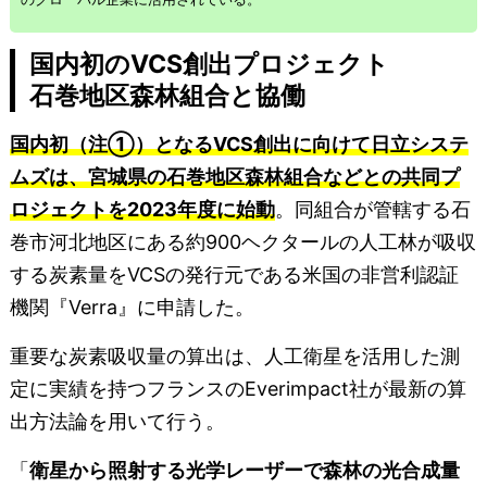
国内初のVCS創出プロジェクト
石巻地区森林組合と協働
国内初（注①）となるVCS創出に向けて日立システ
ムズは、宮城県の石巻地区森林組合などとの共同プ
ロジェクトを2023年度に始動
。同組合が管轄する石
巻市河北地区にある約900ヘクタールの人工林が吸収
する炭素量をVCSの発行元である米国の非営利認証
機関『Verra』に申請した。
重要な炭素吸収量の算出は、人工衛星を活用した測
定に実績を持つフランスのEverimpact社が最新の算
出方法論を用いて行う。
「
衛星から照射する光学レーザーで森林の光合成量