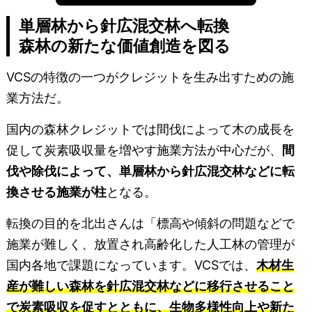
単層林から針広混交林へ転換
森林の新たな価値創造を図る
VCSの特徴の一つがクレジットを生み出すための施
業方法だ。
国内の森林クレジットでは間伐によって木の成長を
促して炭素吸収量を増やす施業方法が中心だが、
間
伐や除伐によって、単層林から針広混交林などに転
換させる施業が柱
となる。
転換の目的を北出さんは「標高や傾斜の問題などで
施業が難しく、放置され高齢化した人工林の管理が
国内各地で課題になっています。VCSでは、
木材生
産が難しい森林を針広混交林などに移行させること
で炭素吸収を促すとともに、生物多様性向上や新た