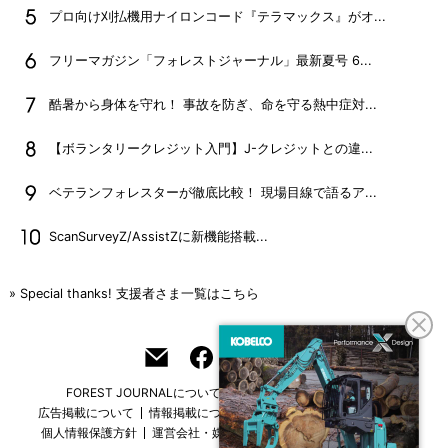
プロ向け刈払機用ナイロンコード『テラマックス』がオ...
フリーマガジン「フォレストジャーナル」最新夏号 6...
酷暑から身体を守れ！ 事故を防ぎ、命を守る熱中症対...
【ボランタリークレジット入門】J-クレジットとの違...
ベテランフォレスターが徹底比較！ 現場目線で語るア...
ScanSurveyZ/AssistZに新機能搭載...
» Special thanks! 支援者さま一覧はこちら
FOREST JOURNALについて
フリーマガジンはこちら
広告掲載について
情報掲載について
お問い合わせ
採用情報
個人情報保護方針
運営会社・媒体一覧
For overseas customers