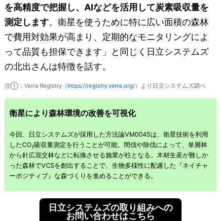
を高精度で把握し、AIなどを活用して炭素吸収量を
測定します
。衛星を使うために特に広い面積の森林
で費用対効果が高まり、定期的なモニタリングによ
って品質も担保できます」と同じく日立システムズ
の北出さんは特徴を話す。
注①：Verra Registry（
https://registry.verra.org/
）より日立システムズ調べ
衛星により森林環境の改善を可視化
今回、日立システムズが採用した方法論VM0045は、衛星技術を利用
したCO₂吸収量測定を行うことが可能。間伐や除伐によって、単層林
から針広混交林などに転換させる施業が柱となる。木材生産が難しか
った森林でVCSを創出することで、生物多様性に配慮した『ネイチャ
ーポジティブ』な森づくりを進めることができる。
日立システムズの取り組みへの
お問い合わせはこちら