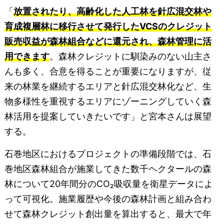
「
放置されたり、高齢化した人工林を針広混交林や
育成複層林に移行させて発行したVCSのクレジット
販売収益が森林組合などに還元され、森林管理に活
用できます
。森林クレジットに馴染みのない山主さ
んも多く、合意を得ることが重要になりますが、従
来の林業を継続するエリアと針広混交林化など、生
物多様性を重視するエリアにゾーニングしていく森
林活用を提案していきたいです」と宮本さんは展望
する。
石巻地区におけるプロジェクトの準備段階では、石
巻地区森林組合が施業してきた数千ヘクタールの森
林について20年間分のCO₂吸収量を衛星データによ
って可視化。施業履歴や今後の森林計画と組み合わ
せて森林クレジット創出量を算出すると、最大で年