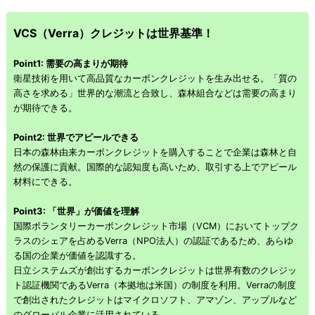
VCS（Verra）クレジットは世界基準！
Point1: 需要の高まりが期待
衛星技術を用いて高品質なカーボンクレジットを生み出せる。「質の
高さを求める」世界的な潮流と合致し、森林組合などは需要の高まり
が期待できる。
Point2: 世界でアピールできる
日本の森林由来カーボンクレジットを購入することで企業は森林と自
然の保護に貢献。国際的な認知度も高いため、取引する上でアピール
材料にできる。
Point3: 「世界」が価値を理解
国際ボランタリーカーボンクレジット市場（VCM）においてトップク
ラスのシェアを占めるVerra（NPO法人）の認証であるため、あらゆ
る国の企業が価値を認識する。
日立システムズが創出するカーボンクレジットは世界有数のクレジッ
ト認証機関であるVerra（本拠地は米国）の制度を利用。Verraの制度
で創出されたクレジットはマイクロソフト、アマゾン、アップルなど
のグローバル企業に活用されている。