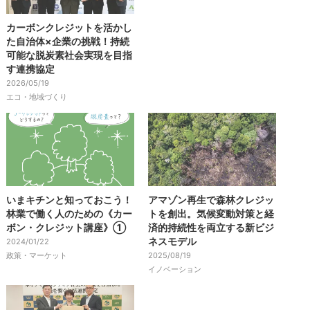
カーボンクレジットを活かし
た自治体×企業の挑戦！持続
可能な脱炭素社会実現を目指
す連携協定
2026/05/19
エコ・地域づくり
いまキチンと知っておこう！
アマゾン再生で森林クレジッ
林業で働く人のための《カー
トを創出。気候変動対策と経
ボン・クレジット講座》①
済的持続性を両立する新ビジ
ネスモデル
2024/01/22
政策・マーケット
2025/08/19
イノベーション