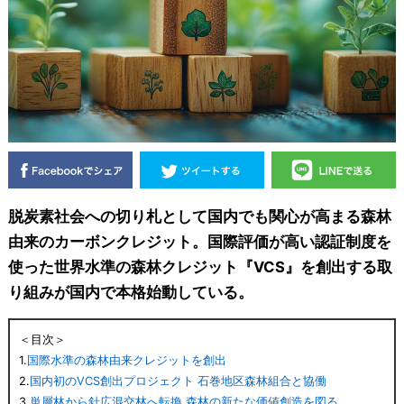
脱炭素社会への切り札として国内でも関心が高まる森林
由来のカーボンクレジット。国際評価が高い認証制度を
使った世界水準の森林クレジット『VCS』を創出する取
り組みが国内で本格始動している。
＜目次＞
1.
国際水準の森林由来クレジットを創出
2.
国内初のVCS創出プロジェクト 石巻地区森林組合と協働
3.
単層林から針広混交林へ転換 森林の新たな価値創造を図る