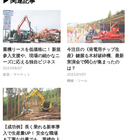
► 関連記事
重機リースを低価格に！ 新規
今注目の《発電用チップ生
参入支援や、現場の細かなニ
産》鍵握る木材破砕機、最新
ーズに応える独自ビジネス
実演会で関心が集まったの
は？
2021/09/07
政策・マーケット
2022/01/07
機械・ツール
【成功例】長く乗れる新車導
入で生産量UP！ 安全な職場
＆丁寧な仕事でも、業績向上