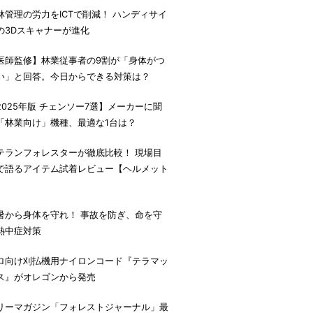
林管理の労力をICTで削減！ ハンディサイ
の3Dスキャナーが進化
医師監修】林業従事者の9割が「身体がつ
い」と回答。今日からできる対策は？
2025年版 チェンソー7選】メーカーに聞
「林業向け」機種、最適な1台は？
テランフォレスターが徹底比較！ 現場目
で語るアイテム試着レビュー【ヘルメット
】
暑から身体を守れ！ 事故を防ぎ、命を守
熱中症対策
ロ向け刈払機用ナイロンコード『テラマッ
ス』がオレゴンから発売
リーマガジン「フォレストジャーナル」最