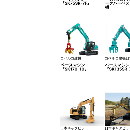
『SK75SR-7F』
ークハーベス
機
コベルコ建機
コベルコ建機日
ベースマシン
ベースマシン
『SK170-10』
『SK135SR-
日本キャタピラー
日本キャタピラ