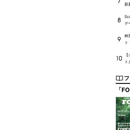
新
Sc
デ
林
ト
【
ト
フ
「FO