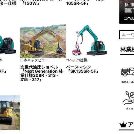
ター仕様
『150W』
165SR-5F』
林業
本
日本キャタピラー
コベルコ建機
次世代油圧ショベル
ベースマシン
7F』
『Next Generation 林
『SK135SR-5F』
業仕様308R・313・
315・317』
ア
ー