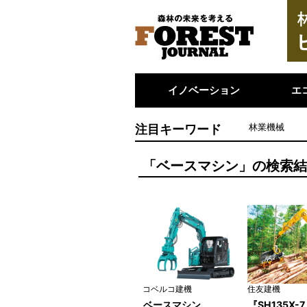
イノベーション
エ
注目キーワード
林業機械
「ベースマシン」の検索
コベルコ建機
住友建機
ベースマシン
『SH135X-