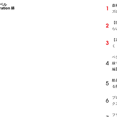
ベル
森
ration 林
ズ
【
ら
【
く
ベ
線
編
酷
る
プ
ク
フ