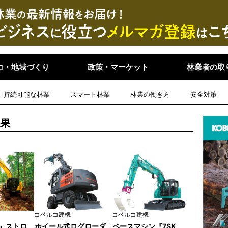
コ・地域づくり
政策・マーケット
林業者の取
持続可能な林業
スマート林業
林業の働き方
安全対策
結果
コベルコ建機
コベルコ建機
7』ストロ
ホイール式ログローダ
ベースマシン『7SK