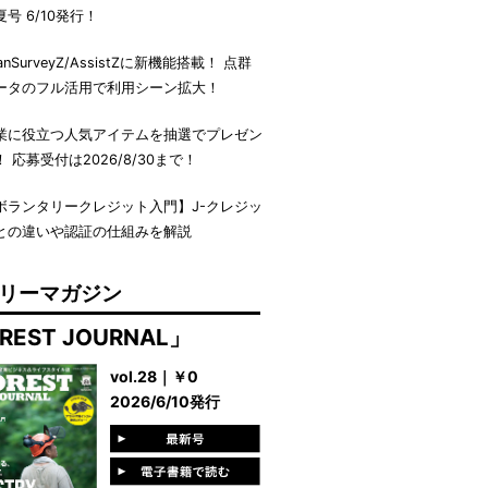
夏号 6/10発行！
anSurveyZ/AssistZに新機能搭載！ 点群
ータのフル活用で利用シーン拡大！
業に役立つ人気アイテムを抽選でプレゼン
！ 応募受付は2026/8/30まで！
ボランタリークレジット入門】J-クレジッ
との違いや認証の仕組みを解説
リーマガジン
REST JOURNAL」
vol.28｜￥0
2026/6/10発行