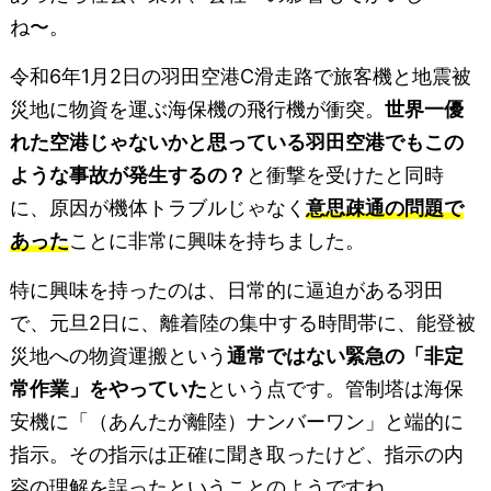
ね〜。
令和6年1月2日の羽田空港C滑走路で旅客機と地震被
災地に物資を運ぶ海保機の飛行機が衝突。
世界一優
れた空港じゃないかと思っている羽田空港でもこの
ような事故が発生するの？
と衝撃を受けたと同時
に、原因が機体トラブルじゃなく
意思疎通の問題で
あった
ことに非常に興味を持ちました。
特に興味を持ったのは、日常的に逼迫がある羽田
で、元旦2日に、離着陸の集中する時間帯に、能登被
災地への物資運搬という
通常ではない緊急の「非定
常作業」をやっていた
という点です。管制塔は海保
安機に「（あんたが離陸）ナンバーワン」と端的に
指示。その指示は正確に聞き取ったけど、指示の内
容の理解を誤ったということのようですね。