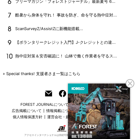
フリーマガジン「フォレストジャーナル」最新夏号 6...
酷暑から身体を守れ！ 事故を防ぎ、命を守る熱中症対...
ScanSurveyZ/AssistZに新機能搭載...
【ボランタリークレジット入門】J-クレジットとの違...
熱中症対策＆安否確認に！ 山林で働く作業者を守るス...
» Special thanks! 支援者さま一覧はこちら
FOREST JOURNALについて
フリーマガジンはこちら
広告掲載について
情報掲載について
お問い合わせ
採用情報
個人情報保護方針
運営会社・媒体一覧
For overseas customers
アクセスインターナショナルは持続可能な開発目標（SDGs）を支援しています。