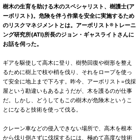
樹木の生育を助ける木のスペシャリスト、樹護士(ア
ーボリスト)。危険を伴う作業を安全に実施するため
のリスクマネジメントとは。アーボリスト®トレーニ
ング研究所(ATI)所長のジョン・ギャスライトさんに
お話を伺った。
ギアを駆使して高木に登り、樹勢回復や樹形を整え
るために樹上で枝や梢を伐り、それをロープを使っ
て安全に地上まで下ろす。昨今、アーボリスト=伐採
屋という勘違いもあるようだが、木を護るのが仕事
だ。しかし、どうしてもこの樹木が危険木というこ
とになると技術を使って伐る。
クレーン車などの侵入できない場所で、高木を根本
から伐り倒さずに伐採するには、極めて高度な技術