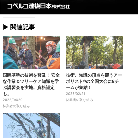
► 関連記事
国際基準の技術を普及！ 安全
技術、知識の頂点を競うアー
な作業＆ツリーケア知識を学
ボリスト®の全国大会に8チ
ぶ講習会を実施。資格認定
ームが集結！
も。
2025/02/21
2022/04/20
林業者の取り組み
林業者の取り組み