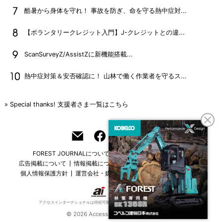
酷暑から身体を守れ！ 事故を防ぎ、命を守る熱中症対...
【ボランタリークレジット入門】J-クレジットとの違...
ScanSurveyZ/AssistZに新機能搭載...
熱中症対策＆安否確認に！ 山林で働く作業者を守るス...
» Special thanks! 支援者さま一覧はこちら
FOREST JOURNALについて
フリーマガジンはこちら
広告掲載について
情報掲載について
お問い合わせ
採用情報
個人情報保護方針
運営会社・媒体一覧
For overseas customers
アクセスインターナショナルは持続可能な開発目標（SDGs）を支援しています。
© 2026 Access International Ltd.