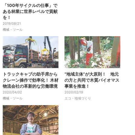
「100年サイクルの仕事」で
ある林業に世界レベルで貢献
を！
2019/08/21
機械・ツール
トラックキャブの助手席から
“地域主体”が大原則！ 地元
クレーン操作で効率化！ 木材
の方と共同で木質バイオマス
物流会社の革新的な労働環境
事業を推進！
2020/04/02
2020/02/19
機械・ツール
エコ・地域づくり