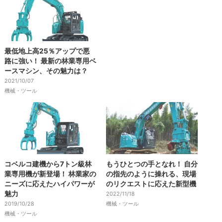
最低地上高25％アップで悪
路に強い！ 最新の林業専用ベ
ースマシン、その魅力は？
2021/10/07
機械・ツール
コベルコ建機から7トン級林
もうひとつの手となれ！ 自分
業専用機が新登場！ 林業家の
の指先のように操れる、現場
ニーズに応えたハイパワーが
のリクエストに応えた新型機
魅力
2022/11/18
2019/10/28
機械・ツール
機械・ツール