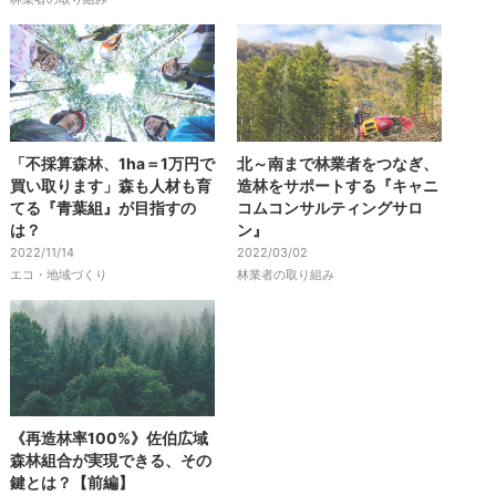
「不採算森林、1ha＝1万円で
北～南まで林業者をつなぎ、
買い取ります」森も人材も育
造林をサポートする『キャニ
てる『青葉組』が目指すの
コムコンサルティングサロ
は？
ン』
2022/11/14
2022/03/02
エコ・地域づくり
林業者の取り組み
《再造林率100%》佐伯広域
森林組合が実現できる、その
鍵とは？【前編】