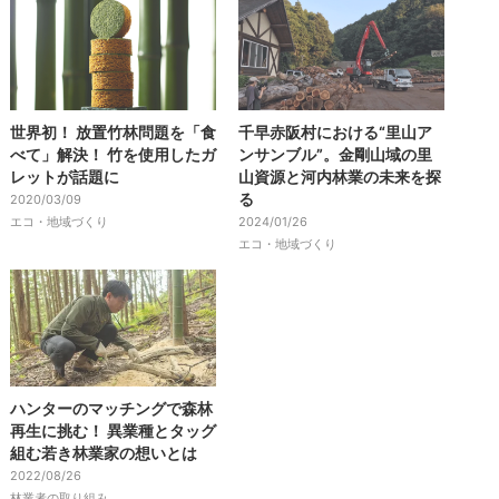
世界初！ 放置竹林問題を「食
千早赤阪村における“里山ア
べて」解決！ 竹を使用したガ
ンサンブル”。金剛山域の里
レットが話題に
山資源と河内林業の未来を探
る
2020/03/09
エコ・地域づくり
2024/01/26
エコ・地域づくり
ハンターのマッチングで森林
再生に挑む！ 異業種とタッグ
組む若き林業家の想いとは
2022/08/26
林業者の取り組み